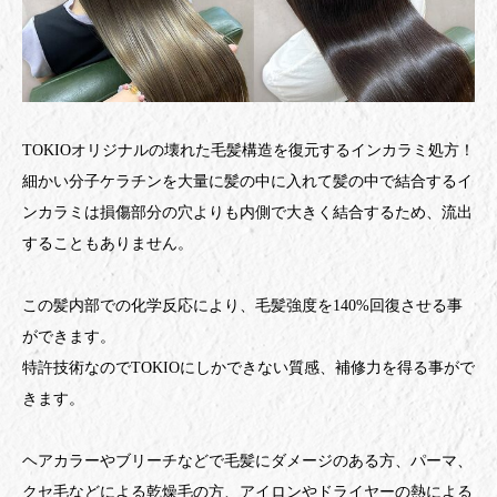
TOKIOオリジナルの壊れた毛髪構造を復元するインカラミ処方！
細かい分子ケラチンを大量に髪の中に入れて髪の中で結合するイ
ンカラミは損傷部分の穴よりも内側で大きく結合するため、流出
することもありません。
この髪内部での化学反応により、毛髪強度を140%回復させる事
ができます。
特許技術なのでTOKIOにしかできない質感、補修力を得る事がで
きます。
ヘアカラーやブリーチなどで毛髪にダメージのある方、パーマ、
クセ毛などによる乾燥毛の方、アイロンやドライヤーの熱による